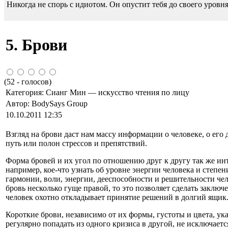
Никогда не спорь с идиотом. Он опустит тебя до своего уровня
5. Брови
(
52
- голосов)
Категория:
Сианг Мин — искусство чтения по лицу
Автор:
BodySays Group
10.10.2011 12:35
Взгляд на брови даст нам массу информации о человеке, о его
путь или полон стрессов и препятствий.
Форма бровей и их угол по отношению друг к другу так же ин
например, кое-что узнать об уровне энергии человека и степен
гармонии, воли, энергии, дееспособности и решительности че
бровь несколько гуще правой, то это позволяет сделать заклю
человек охотно откладывает принятие решений в долгий ящик
Короткие брови, независимо от их формы, густоты и цвета, у
регулярно попадать из одного кризиса в другой, нe исключае