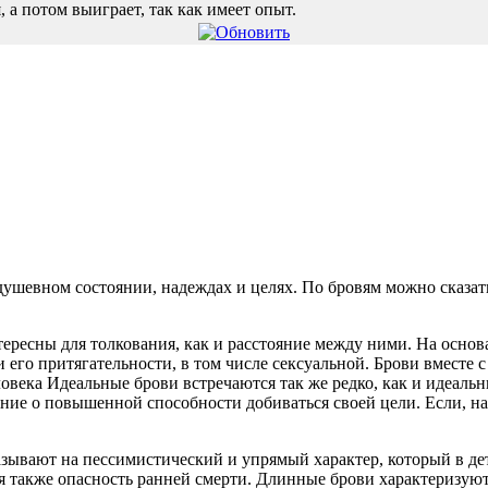
, а потом выиграет, так как имеет опыт.
 душевном состоянии, надеждах и целях. По бровям можно сказа
тересны для толкования, как и расстояние между ними. На осн
и его притягательности, в том числе сексуальной. Брови вместе 
ловека Идеальные брови встречаются так же редко, как и идеаль
чение о повышенной способности добиваться своей цели. Если, н
.
казывают на пессимистический и упрямый характер, который в д
тся также опасность ранней смерти. Длинные брови характеризую