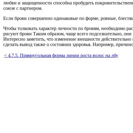
любви и защищенности способна пробудить покровительственны
союзе с партнером.
Если брови совершенно одинаковые по форме, ровные, блестящи
Чтобы толковать характер личности по бровям, необходимо ра
рисуют брови Таким образом, чаще всего подсознательно, они 
Интересно заметить, что изменение внешности действительно 
сделать вывод также о состоянии здоровья. Например, причин
< 4.7.5. Прямоугольная форма линии роста волос на лбу