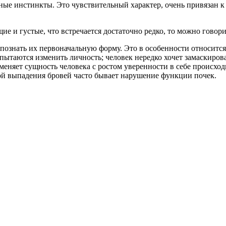
е инстинкты. Это чувствительный характер, очень привязан к р
е и густые, что встречается достаточно редко, то можно говори
спознать их первоначальную форму. Это в особенности относитс
пытаются изменить личность; человек нередко хочет замаскиров
меняет сущность человека с ростом уверенности в себе происхо
ой выпадения бровей часто бывает нарушение функции почек.