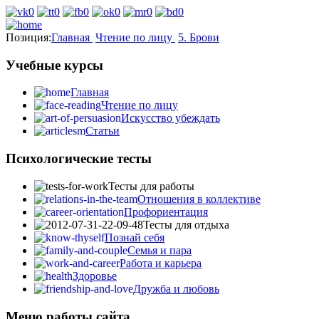
Позиция:
Главная
Чтение по лицу
5. Брови
Учебные курсы
Главная
Чтение по лицу
Искусство убеждать
Статьи
Психологические тесты
Тесты для работы
Отношения в коллективе
Профориентация
Тесты для отдыха
Познай себя
Семья и пара
Работа и карьера
Здоровье
Дружба и любовь
Меню работы сайта