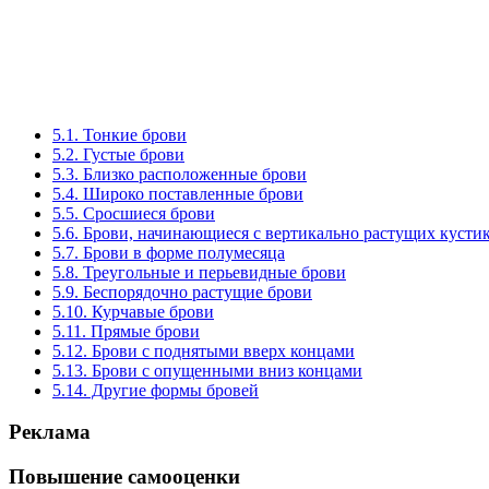
5.1. Тонкие брови
5.2. Густые брови
5.3. Близко расположенные брови
5.4. Широко поставленные брови
5.5. Сросшиеся брови
5.6. Брови, начинающиеся с вертикально растущих кусти
5.7. Брови в форме полумесяца
5.8. Треугольные и перьевидные брови
5.9. Беспорядочно растущие брови
5.10. Курчавые брови
5.11. Прямые брови
5.12. Брови с поднятыми вверх концами
5.13. Брови с опущенными вниз концами
5.14. Другие формы бровей
Реклама
Повышение самооценки