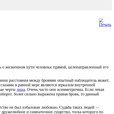
ть о жизненном пути человека: прямой, целенаправленный его
овании расстояния между бровями опытный наблюдатель может,
с глазами в равной мере являются зеркалом внутренней
ные черты
лица
. Очень часто они асимметричны. Если левая
аоборот. более сильно выражена правая бровь, то данный
етстве не был избалован любовью. Судьба таких людей —
т дружелюбное и симпатичное существо, тоска которого по