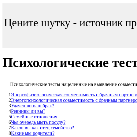
Цените шутку - источник п
Психологические тес
Психологические тесты нацеленные на выявление совмести
1
Энергофизиологическая совместимость с брачным партнер
2
Энергопсихологическая совместимость с брачным партнер
3
Удачен ли ваш брак?
4
Ревнивы ли вы?
5
Семейные отношения
6
Чья очередь мыть посуду?
7
Каков вы как отец семейства?
8
Какие мы родители?