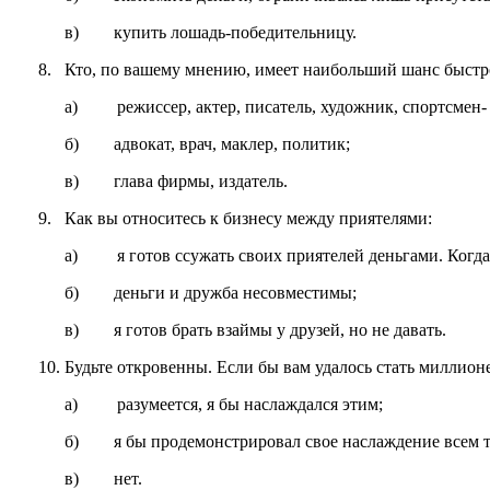
в) купить лошадь-победительницу.
8. Кто, по вашему мнению, имеет наибольший шанс быстро
а) режиссер, актер, писатель, художник, спортсмен-
б) адвокат, врач, маклер, политик;
в) глава фирмы, издатель.
9. Как вы относитесь к бизнесу между приятелями:
а) я готов ссужать своих приятелей деньгами. Когда-
б) деньги и дружба несовместимы;
в) я готов брать взаймы у друзей, но не давать.
10. Будьте откровенны. Если бы вам удалось стать мил­ли
а) разумеется, я бы наслаждался этим;
б) я бы продемонстрировал свое наслаждение всем тем
в) нет.