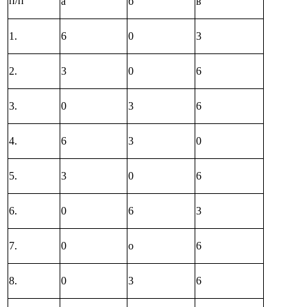
п/п
а
б
в
1.
6
0
3
2.
3
0
6
3.
0
3
6
4.
6
3
0
5.
3
0
6
6.
0
6
3
7.
0
о
6
8.
0
3
6