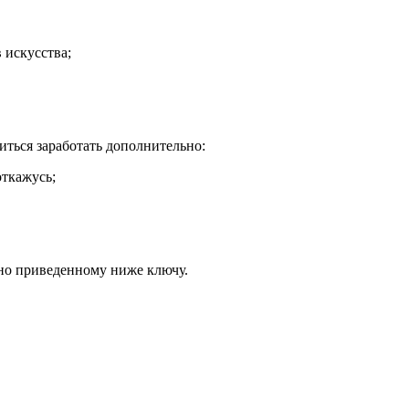
искусства;
миться заработать дополнительно:
ткажусь;
сно приведенному ниже ключу.