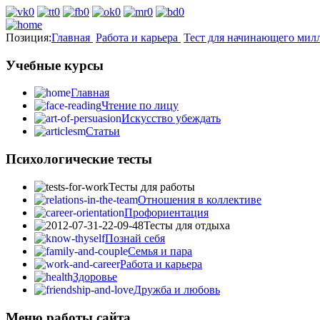
Позиция:
Главная
Работа и карьера
Тест для начинающего мил
Учебные курсы
Главная
Чтение по лицу
Искусство убеждать
Статьи
Психологические тесты
Тесты для работы
Отношения в коллективе
Профориентация
Тесты для отдыха
Познай себя
Семья и пара
Работа и карьера
Здоровье
Дружба и любовь
Меню работы сайта