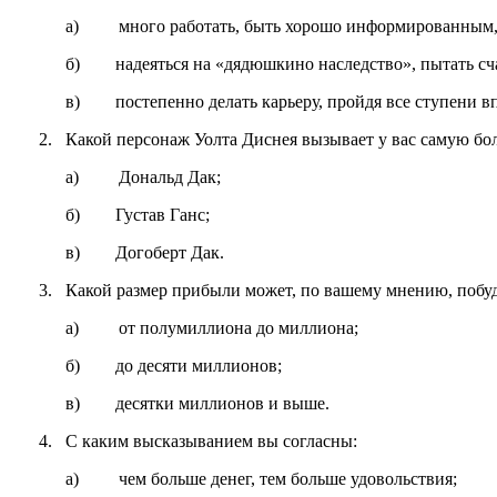
а) много работать, быть хорошо информированным, ри
б) надеяться на «дядюшкино наследство», пытать счас
в) постепенно делать карьеру, пройдя все ступени вп
2. Какой персонаж Уолта Диснея вызывает у вас самую б
а) Дональд Дак;
б) Густав Ганс;
в) Догоберт Дак.
3. Какой размер прибыли может, по вашему мнению, побуд
а) от полумиллиона до миллиона;
б) до десяти миллионов;
в) десятки миллионов и выше.
4. С каким высказыванием вы согласны:
а) чем больше денег, тем больше удовольствия;