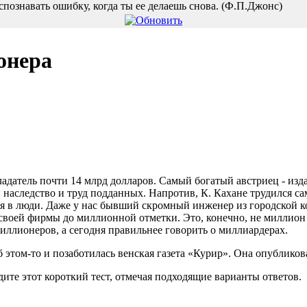
аспознавать ошибку, когда ты еe делаешь снова. (Ф.П.Джонс)
онера
адатель почти 14 млрд долларов. Самый богатый австриец - изда
и наследство и труд подданных. Напротив, К. Кахане трудился с
я в люди. Даже у нас бывший скромный инженер из городской к
 своей фирмы до миллионной отметки. Это, конечно, не миллион 
иллионеров, а сегодня правильнее говорить о миллиардерах.
 этом-то и позаботилась венская газета «Курир». Она опубликов
ите этот короткий тест, отмечая подходящие вари­анты ответов.