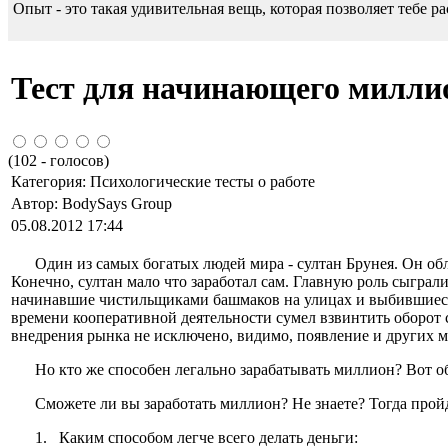
Опыт - это такая удивительная вещь, которая позволяет тебе р
Тест для начинающего милли
(
102
- голосов)
Категория:
Психологические тесты о работе
Автор:
BodySays Group
05.08.2012 17:44
Один из самых богатых людей мира - султан Брунея. Он обл
Конечно, султан мало что заработал сам. Главную роль сыграл
начинавшие чистильщиками башма­ков на улицах и выбившиес
времени кооператив­ной деятельности сумел взвинтить оборот
внедрения рынка не исключено, видимо, появление и других м
Но кто же способен легально зарабатывать миллион? Вот об
Сможете ли вы заработать миллион? Не знаете? Тогда пройд
1. Каким способом легче всего делать деньги: